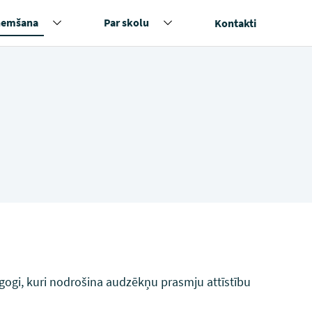
ņemšana
Par skolu
Kontakti
gogi, kuri nodrošina audzēkņu prasmju attīstību