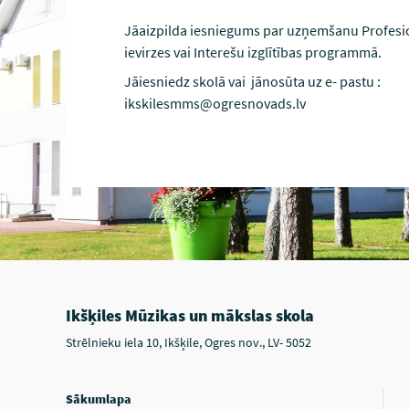
Jāaizpilda iesniegums par uzņemšanu Profesi
ievirzes vai Interešu izglītības programmā.
Jāiesniedz skolā vai jānosūta uz e- pastu :
ikskilesmms@ogresnovads.lv
Ikšķiles Mūzikas un mākslas skola
Strēlnieku iela 10, Ikšķile, Ogres nov., LV- 5052
Sākumlapa