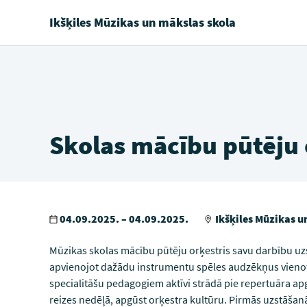
Ikšķiles Mūzikas un mākslas skola
Skolas mācību pūtēju 
04.09.2025. – 04.09.2025.
Ikšķiles Mūzikas u
Mūzikas skolas mācību pūtēju orķestris savu darbību uz
apvienojot dažādu instrumentu spēles audzēkņus vienotā
specialitāšu pedagogiem aktīvi strādā pie repertuāra ap
reizes nedēļā, apgūst orķestra kultūru. Pirmās uzstāšanā