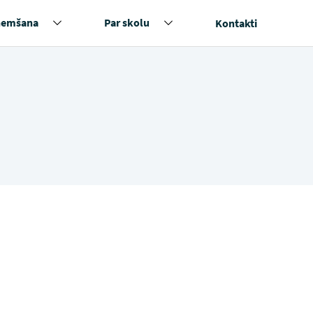
ņemšana
Par skolu
Kontakti