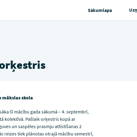
Uz
Sākumlapa
orķestris
n mākslas skola
sāka šī mācību gada sākumā – 4. septembrī,
 kolektīvā. Pašlaik orķestris kopā ar
guves un saspēles prasmju attīstīšanas 2
s reizes tiek plānotas otrajā mācību semestrī,