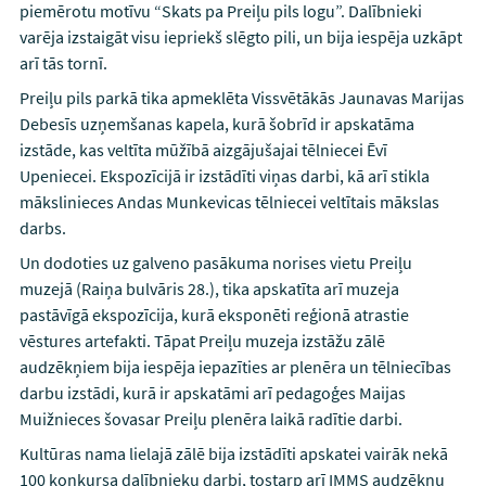
piemērotu motīvu “Skats pa Preiļu pils logu”. Dalībnieki
varēja izstaigāt visu iepriekš slēgto pili, un bija iespēja uzkāpt
arī tās tornī.
Preiļu pils parkā tika apmeklēta Vissvētākās Jaunavas Marijas
Debesīs uzņemšanas kapela, kurā šobrīd ir apskatāma
izstāde, kas veltīta mūžībā aizgājušajai tēlniecei Ēvī
Upeniecei. Ekspozīcijā ir izstādīti viņas darbi, kā arī stikla
mākslinieces Andas Munkevicas tēlniecei veltītais mākslas
darbs.
Un dodoties uz galveno pasākuma norises vietu Preiļu
muzejā (Raiņa bulvāris 28.), tika apskatīta arī muzeja
pastāvīgā ekspozīcija, kurā eksponēti reģionā atrastie
vēstures artefakti. Tāpat Preiļu muzeja izstāžu zālē
audzēkņiem bija iespēja iepazīties ar plenēra un tēlniecības
darbu izstādi, kurā ir apskatāmi arī pedagoģes Maijas
Muižnieces šovasar Preiļu plenēra laikā radītie darbi.
Kultūras nama lielajā zālē bija izstādīti apskatei vairāk nekā
100 konkursa dalībnieku darbi, tostarp arī IMMS audzēkņu