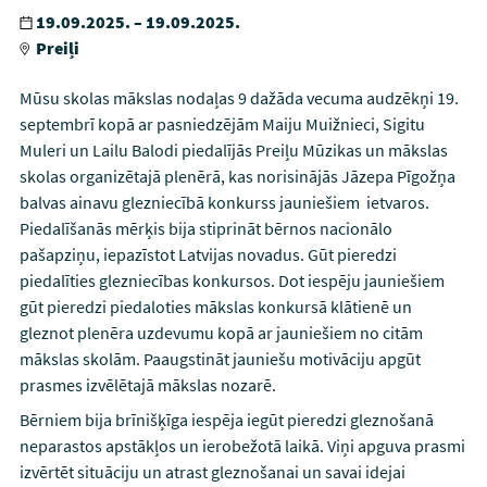
19.09.2025. – 19.09.2025.
Preiļi
Mūsu skolas mākslas nodaļas 9 dažāda vecuma audzēkņi 19.
septembrī kopā ar pasniedzējām Maiju Muižnieci, Sigitu
Muleri un Lailu Balodi piedalījās Preiļu Mūzikas un mākslas
skolas organizētajā plenērā, kas norisinājās Jāzepa Pīgožņa
balvas ainavu glezniecībā konkurss jauniešiem ietvaros.
Piedalīšanās mērķis bija stiprināt bērnos nacionālo
pašapziņu, iepazīstot Latvijas novadus. Gūt pieredzi
piedalīties glezniecības konkursos. Dot iespēju jauniešiem
gūt pieredzi piedaloties mākslas konkursā klātienē un
gleznot plenēra uzdevumu kopā ar jauniešiem no citām
mākslas skolām. Paaugstināt jauniešu motivāciju apgūt
prasmes izvēlētajā mākslas nozarē.
Bērniem bija brīnišķīga iespēja iegūt pieredzi gleznošanā
neparastos apstākļos un ierobežotā laikā. Viņi apguva prasmi
izvērtēt situāciju un atrast gleznošanai un savai idejai