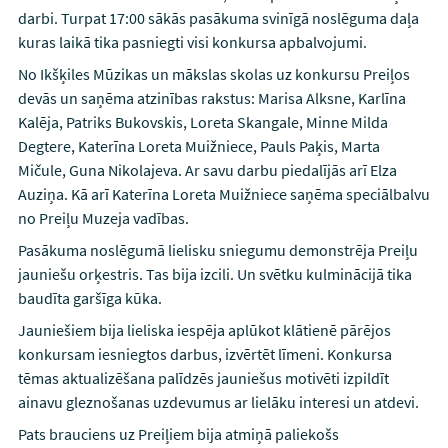
darbi. Turpat 17:00 sākās pasākuma svinīgā noslēguma daļa
kuras laikā tika pasniegti visi konkursa apbalvojumi.
No Ikšķiles Mūzikas un mākslas skolas uz konkursu Preiļos
devās un saņēma atzinības rakstus: Marisa Alksne, Karlīna
Kalēja, Patriks Bukovskis, Loreta Skangale, Minne Milda
Degtere, Katerīna Loreta Muižniece, Pauls Paķis, Marta
Mičule, Guna Nikolajeva. Ar savu darbu piedalījās arī Elza
Auziņa. Kā arī Katerīna Loreta Muižniece saņēma speciālbalvu
no Preiļu Muzeja vadības.
Pasākuma noslēgumā lielisku sniegumu demonstrēja Preiļu
jauniešu orķestris. Tas bija izcili. Un svētku kulminācijā tika
baudīta garšīga kūka.
Jauniešiem bija lieliska iespēja aplūkot klātienē pārējos
konkursam iesniegtos darbus, izvērtēt līmeni. Konkursa
tēmas aktualizēšana palīdzēs jauniešus motivēti izpildīt
ainavu gleznošanas uzdevumus ar lielāku interesi un atdevi.
Pats brauciens uz Preiļiem bija atmiņā paliekošs