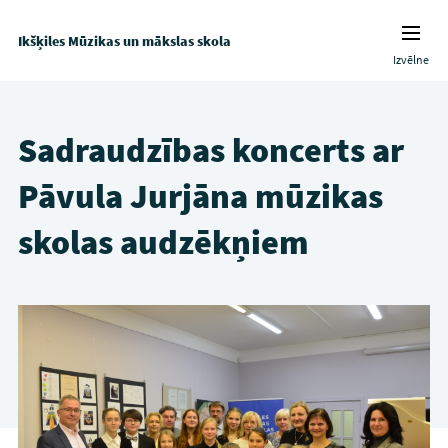
Ikšķiles Mūzikas un mākslas skola
Izvēlne
Sadraudzības koncerts ar
Pāvula Jurjāna mūzikas
skolas audzēkņiem