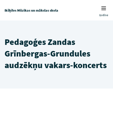
Ikšķiles Mūzikas un mākslas skola
Izvēlne
Pedagoģes Zandas
Grīnbergas-Grundules
audzēkņu vakars-koncerts