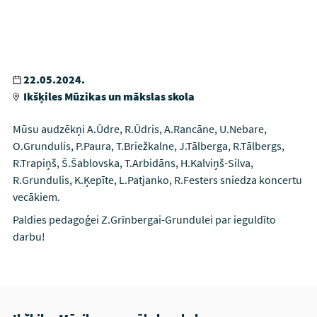
22.05.2024.
Ikšķiles Mūzikas un mākslas skola
Mūsu audzēkņi A.Ūdre, R.Ūdris, A.Rancāne, U.Nebare,
O.Grundulis, P.Paura, T.Briežkalne, J.Tālberga, R.Tālbergs,
R.Trapiņš, Š.Šablovska, T.Arbidāns, H.Kalviņš-Silva,
R.Grundulis, K.Ķepīte, L.Patjanko, R.Festers sniedza koncertu
vecākiem.
Paldies pedagoģei Z.Grīnbergai-Grundulei par ieguldīto
darbu!