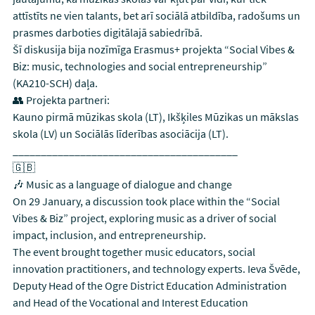
attīstīts ne vien talants, bet arī sociālā atbildība, radošums un
prasmes darboties digitālajā sabiedrībā.
Šī diskusija bija nozīmīga Erasmus+ projekta “Social Vibes &
Biz: music, technologies and social entrepreneurship”
(KA210-SCH) daļa.
👥 Projekta partneri:
Kauno pirmā mūzikas skola (LT), Ikšķiles Mūzikas un mākslas
skola (LV) un Sociālās līderības asociācija (LT).
________________________________________
🇬🇧
🎶 Music as a language of dialogue and change
On 29 January, a discussion took place within the “Social
Vibes & Biz” project, exploring music as a driver of social
impact, inclusion, and entrepreneurship.
The event brought together music educators, social
innovation practitioners, and technology experts. Ieva Švēde,
Deputy Head of the Ogre District Education Administration
and Head of the Vocational and Interest Education