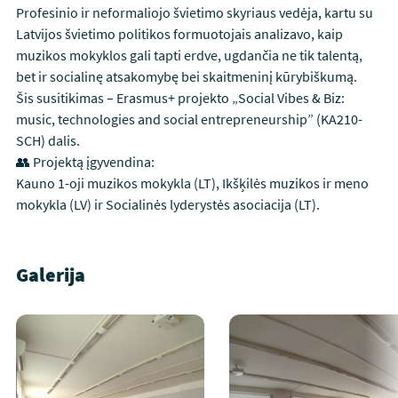
Profesinio ir neformaliojo švietimo skyriaus vedėja, kartu su
Latvijos švietimo politikos formuotojais analizavo, kaip
muzikos mokyklos gali tapti erdve, ugdančia ne tik talentą,
bet ir socialinę atsakomybę bei skaitmeninį kūrybiškumą.
Šis susitikimas – Erasmus+ projekto „Social Vibes & Biz:
music, technologies and social entrepreneurship” (KA210-
SCH) dalis.
👥 Projektą įgyvendina:
Kauno 1-oji muzikos mokykla (LT), Ikšķilės muzikos ir meno
mokykla (LV) ir Socialinės lyderystės asociacija (LT).
Galerija