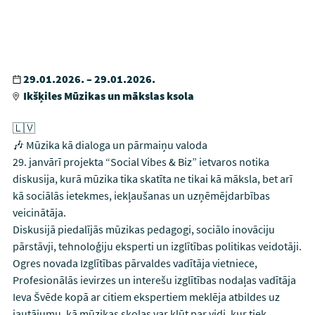
29.01.2026. – 29.01.2026.
Ikšķiles Mūzikas un mākslas ksola
🇱🇻
🎶 Mūzika kā dialoga un pārmaiņu valoda
29. janvārī projekta “Social Vibes & Biz” ietvaros notika
diskusija, kurā mūzika tika skatīta ne tikai kā māksla, bet arī
kā sociālās ietekmes, iekļaušanas un uzņēmējdarbības
veicinātāja.
Diskusijā piedalījās mūzikas pedagogi, sociālo inovāciju
pārstāvji, tehnoloģiju eksperti un izglītības politikas veidotāji.
Ogres novada Izglītības pārvaldes vadītāja vietniece,
Profesionālās ievirzes un interešu izglītības nodaļas vadītāja
Ieva Švēde kopā ar citiem ekspertiem meklēja atbildes uz
jautājumu, kā mūzikas skolas var kļūt par vidi, kur tiek