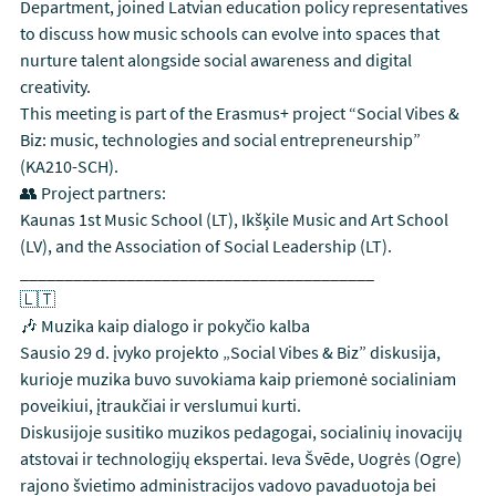
Department, joined Latvian education policy representatives
to discuss how music schools can evolve into spaces that
nurture talent alongside social awareness and digital
creativity.
This meeting is part of the Erasmus+ project “Social Vibes &
Biz: music, technologies and social entrepreneurship”
(KA210-SCH).
👥 Project partners:
Kaunas 1st Music School (LT), Ikšķile Music and Art School
(LV), and the Association of Social Leadership (LT).
________________________________________
🇱🇹
🎶 Muzika kaip dialogo ir pokyčio kalba
Sausio 29 d. įvyko projekto „Social Vibes & Biz” diskusija,
kurioje muzika buvo suvokiama kaip priemonė socialiniam
poveikiui, įtraukčiai ir verslumui kurti.
Diskusijoje susitiko muzikos pedagogai, socialinių inovacijų
atstovai ir technologijų ekspertai. Ieva Švēde, Uogrės (Ogre)
rajono švietimo administracijos vadovo pavaduotoja bei