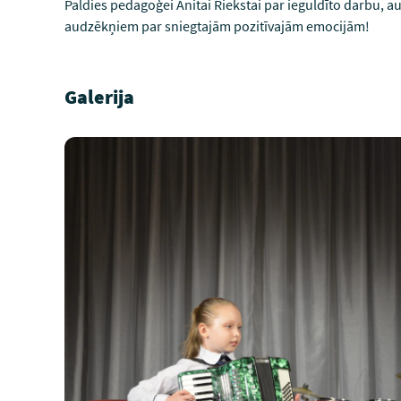
Paldies pedagoģei Anitai Riekstai par ieguldīto darbu,
audzēkņiem par sniegtajām pozitīvajām emocijām!
Galerija