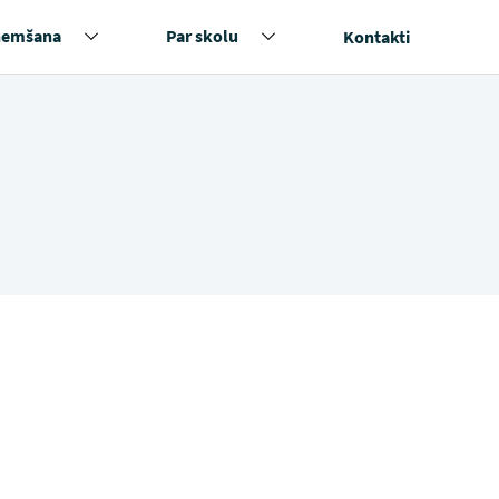
ņemšana
Par skolu
Kontakti