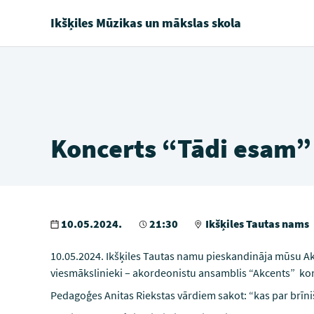
Ikšķiles Mūzikas un mākslas skola
Koncerts “Tādi esam”
10.05.2024.
21:30
Ikšķiles Tautas nams
10.05.2024. Ikšķiles Tautas namu pieskandināja mūsu 
viesmākslinieki – akordeonistu ansamblis “Akcents” ko
Pedagoģes Anitas Riekstas vārdiem sakot: “kas par brīn