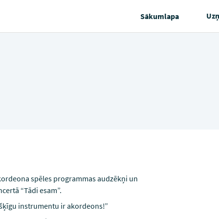
Uz
Sākumlapa
Akordeona spēles programmas audzēkņi un
ncertā “Tādi esam”.
išķīgu instrumentu ir akordeons!”