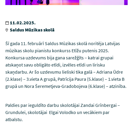
11.02.2025.
Saldus Mūzikas skolā
Šī gada 11. februārī Saldus Mūzikas skolā noritēja Latvijas
mūzikas skolu pianistu konkurss Etīžu putenis 2025.
Konkursa uzdevums bija gana sarežģīts – katrai grupai
atskaņot savu obligāto etīdi, izvēles etīdi un lirisku
skaņdarbu. Ar šo uzdevumu lieliski tika galā – Adriana Ūdre
(2.klase) – 3.vieta A grupā, Patrīcija Paura (5.klase) – 1.vieta B
grupā un Nora Šeremetjeva-Gradobojeva (6.klase) – atzinība.
Paldies par ieguldīto darbu skolotājai Zandai Grīnbergai –
Grundulei, skolotājai Elgai Volodko un vecākiem par
atbalstu.