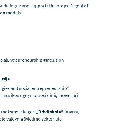
r dialogue and supports the project’s goal of
ion models.
cialEntrepreneurship #Inclusion
usija
logies and social entrepreneurship”
 muzikos ugdymo, socialinių inovacijų ir
ės mokymo įstaigos
„Brīvā skola”
finansų
rslo valdymą švietimo sektoriuje.