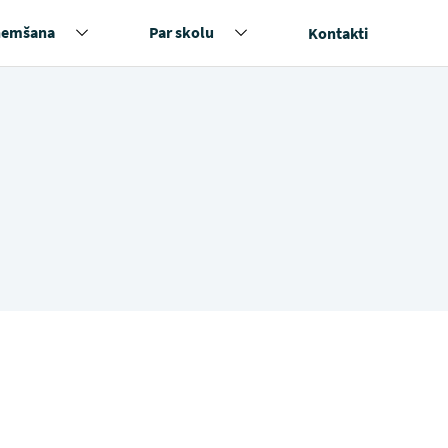
ņemšana
Par skolu
Kontakti