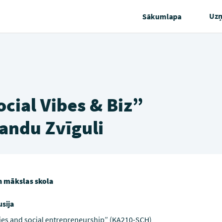
Uz
Sākumlapa
cial Vibes & Biz”
Zandu Zvīguli
n mākslas skola
usija
gies and social entrepreneurship” (KA210-SCH)