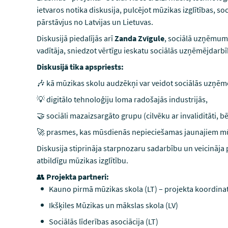
ietvaros notika diskusija, pulcējot mūzikas izglītības, s
pārstāvjus no Latvijas un Lietuvas.
Diskusijā piedalījās arī
Zanda Zvīgule
, sociālā uzņēmuma
vadītāja, sniedzot vērtīgu ieskatu sociālās uzņēmējdarb
Diskusijā tika apspriests:
🎶 kā mūzikas skolu audzēkņi var veidot sociālās uzņēmē
💡 digitālo tehnoloģiju loma radošajās industrijās,
🤝 sociāli mazaizsargāto grupu (cilvēku ar invaliditāti, 
🚀 prasmes, kas mūsdienās nepieciešamas jaunajiem m
Diskusija stiprināja starpnozaru sadarbību un veicināja p
atbildīgu mūzikas izglītību.
👥
Projekta partneri:
Kauno pirmā mūzikas skola (LT) – projekta koordina
Ikšķiles Mūzikas un mākslas skola (LV)
Sociālās līderības asociācija (LT)