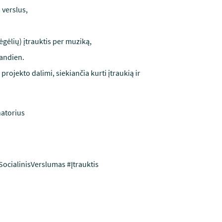
 verslus,
gėlių) įtrauktis per muziką,
andien.
projekto dalimi, siekiančia kurti įtraukią ir
natorius
ocialinisVerslumas #Įtrauktis