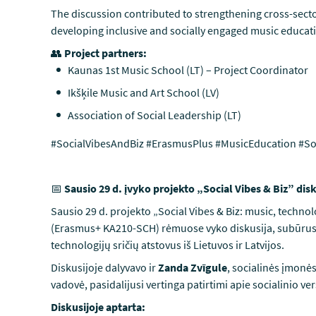
The discussion contributed to strengthening cross-secto
developing inclusive and socially engaged music educat
👥
Project partners:
Kaunas 1st Music School (LT) – Project Coordinator
Ikšķile Music and Art School (LV)
Association of Social Leadership (LT)
#SocialVibesAndBiz #ErasmusPlus #MusicEducation #So
📅
Sausio 29 d. įvyko projekto „Social Vibes & Biz” disk
Sausio 29 d. projekto „Social Vibes & Biz: music, techno
(Erasmus+ KA210-SCH) rėmuose vyko diskusija, subūrusi
technologijų sričių atstovus iš Lietuvos ir Latvijos.
Diskusijoje dalyvavo ir
Zanda Zvīgule
, socialinės įmon
vadovė, pasidalijusi vertinga patirtimi apie socialinio ve
Diskusijoje aptarta: