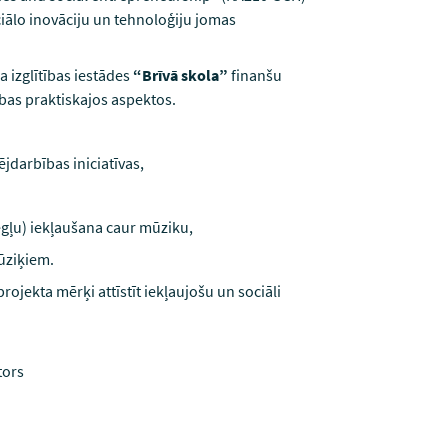
ociālo inovāciju un tehnoloģiju jomas
 izglītības iestādes
“Brīvā skola”
finanšu
ības praktiskajos aspektos.
jdarbības iniciatīvas,
bēgļu) iekļaušana caur mūziku,
ūziķiem.
rojekta mērķi attīstīt iekļaujošu un sociāli
tors