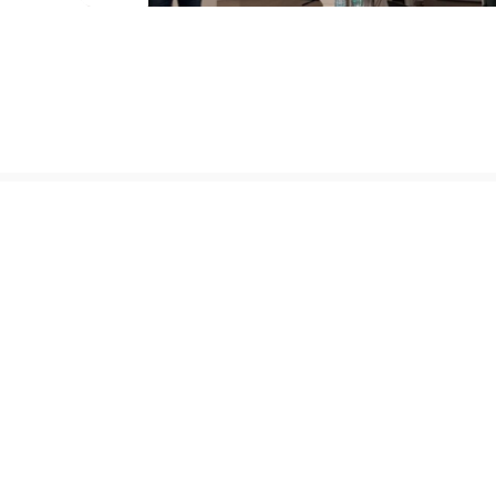
Ikšķiles Mūzikas un mākslas skola
Strēlnieku iela 10, Ikšķile, Ogres nov., LV- 5052
Sākumlapa
Uzņemšana
Par skolu
Kontakti