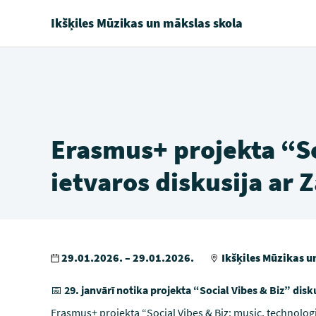
Ikšķiles Mūzikas un mākslas skola
Erasmus+ projekta “So
ietvaros diskusija ar 
29.01.2026. – 29.01.2026.
Ikšķiles Mūzikas u
📅
29. janvārī notika projekta “Social Vibes & Biz” disk
Erasmus+ projekta “Social Vibes & Biz: music, technolo