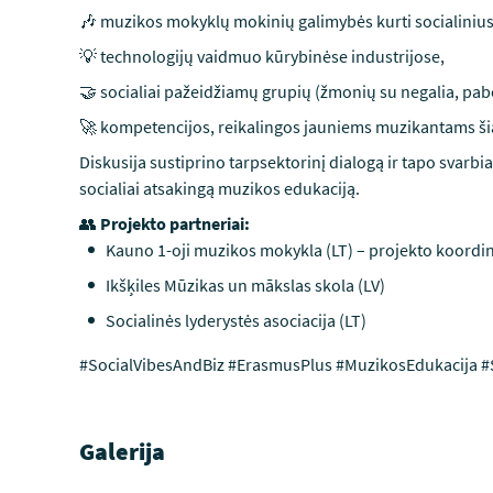
🎶 muzikos mokyklų mokinių galimybės kurti socialinius
💡 technologijų vaidmuo kūrybinėse industrijose,
🤝 socialiai pažeidžiamų grupių (žmonių su negalia, pabė
🚀 kompetencijos, reikalingos jauniems muzikantams ši
Diskusija sustiprino tarpsektorinį dialogą ir tapo svarbia 
socialiai atsakingą muzikos edukaciją.
👥
Projekto partneriai:
Kauno 1-oji muzikos mokykla (LT) – projekto koordi
Ikšķiles Mūzikas un mākslas skola (LV)
Socialinės lyderystės asociacija (LT)
#SocialVibesAndBiz #ErasmusPlus #MuzikosEdukacija #S
Galerija