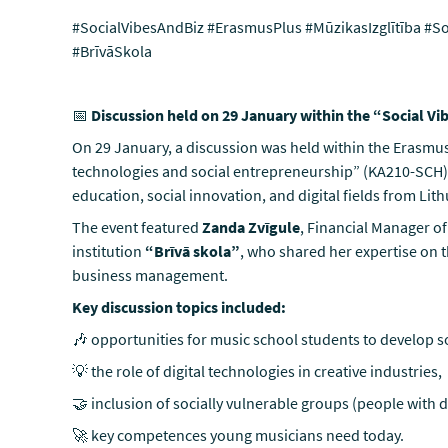
#SocialVibesAndBiz #ErasmusPlus #MūzikasIzglītība #S
#BrīvāSkola
📅
Discussion held on 29 January within the “Social Vib
On 29 January, a discussion was held within the Erasmus+
technologies and social entrepreneurship” (KA210-SCH),
education, social innovation, and digital fields from Lit
The event featured
Zanda Zvīgule
, Financial Manager of
institution
“Brīvā skola”
, who shared her expertise on t
business management.
Key discussion topics included:
🎶 opportunities for music school students to develop so
💡 the role of digital technologies in creative industries,
🤝 inclusion of socially vulnerable groups (people with 
🚀 key competences young musicians need today.