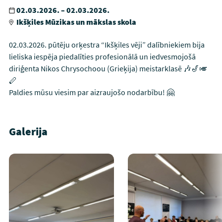
02.03.2026. – 02.03.2026.
Ikšķiles Mūzikas un mākslas skola
02.03.2026. pūtēju orķestra “Ikšķiles vēji” dalībniekiem bija
lieliska iespēja piedalīties profesionālā un iedvesmojošā
diriģenta Nikos Chrysochoou (Grieķija) meistarklasē 🎶🎷🎺
🪈
Paldies mūsu viesim par aizraujošo nodarbību! 🤗
Galerija