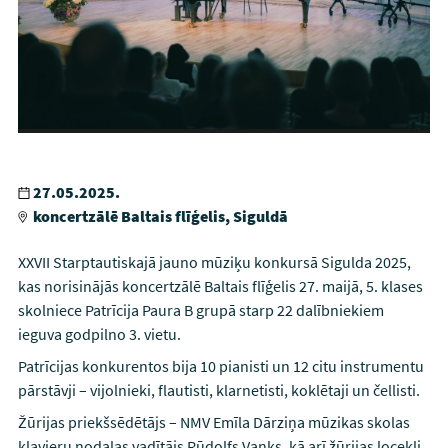
27.05.2025.
koncertzālē Baltais flīģelis, Siguldā
XXVII Starptautiskajā jauno mūziķu konkursā Sigulda 2025,
kas norisinājās koncertzālē Baltais flīģelis 27. maijā, 5. klases
skolniece Patrīcija Paura B grupā starp 22 dalībniekiem
ieguva godpilno 3. vietu.
Patrīcijas konkurentos bija 10 pianisti un 12 citu instrumentu
pārstāvji – vijolnieki, flautisti, klarnetisti, koklētaji un čellisti.
Žūrijas priekšsēdētājs – NMV Emīla Dārziņa mūzikas skolas
klavieru nodaļas vadītājs Rūdolfs Vanks, kā arī žūrijas locekļi