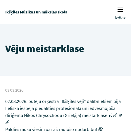
Ikšķiles Mūzikas un mākslas skola
Izvēlne
Vēju meistarklase
03.03.2026.
02.03.2026. pūtēju orķestra “Ikšķiles vēji” dalībniekiem bija
lieliska iespēja piedalīties profesionālā un iedvesmojošā
diriģenta Nikos Chrysochoou (Grieķija) meistarklasē 🎶🎷🎺
🪈
Paldies mūsu viesim par aizraujošo nodarbību! 🤗