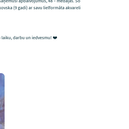
r saņēmuši apbalvojumus, 48 – medaļas. Šo
vska (9 gadi) ar savu lielformāta akvareli
to laiku, darbu un iedvesmu! ❤️