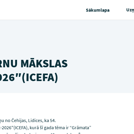
Uz
Sākumlapa
RNU MĀKSLAS
26″(ICEFA)
u no Čehijas, Lidices, ka 54.
6″(ICEFA), kurā šī gada tēma ir “Grāmata”