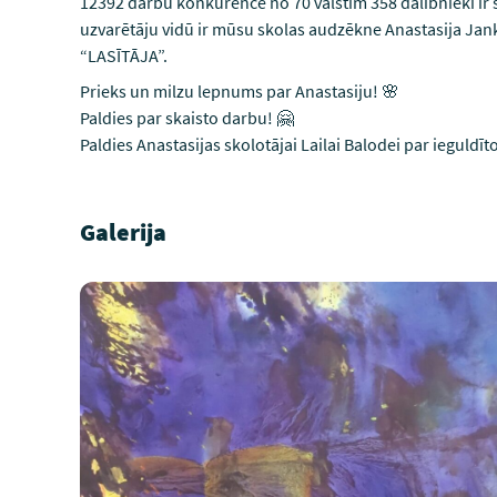
12392 darbu konkurencē no 70 valstīm 358 dalībnieki i
uzvarētāju vidū ir mūsu skolas audzēkne Anastasija Janko
“LASĪTĀJA”.
Prieks un milzu lepnums par Anastasiju! 🌸
Paldies par skaisto darbu! 🤗
Paldies Anastasijas skolotājai Lailai Balodei par ieguldī
Galerija