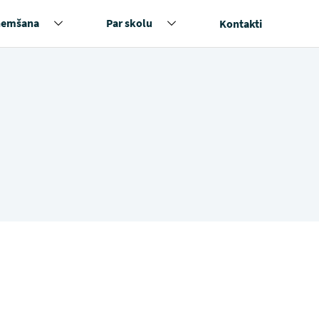
ņemšana
Par skolu
Kontakti