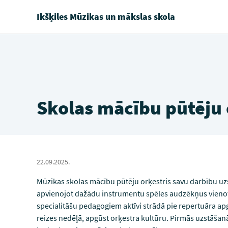
Ikšķiles Mūzikas un mākslas skola
Skolas mācību pūtēju 
22.09.2025.
Mūzikas skolas mācību pūtēju orķestris savu darbību uz
apvienojot dažādu instrumentu spēles audzēkņus vienotā
specialitāšu pedagogiem aktīvi strādā pie repertuāra ap
reizes nedēļā, apgūst orķestra kultūru. Pirmās uzstāšanā