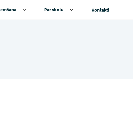
ņemšana
Par skolu
Kontakti