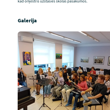
kad orķestris uzstāsies skolas pasākumos.
Galerija