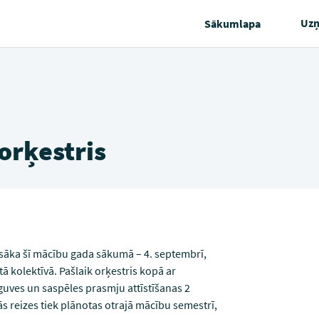
Uz
Sākumlapa
orķestris
sāka šī mācību gada sākumā – 4. septembrī,
 kolektīvā. Pašlaik orķestris kopā ar
guves un saspēles prasmju attīstīšanas 2
s reizes tiek plānotas otrajā mācību semestrī,