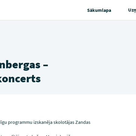
Uz
Sākumlapa
nbergas –
koncerts
idīgu programmu izskanēja skolotājas Zandas