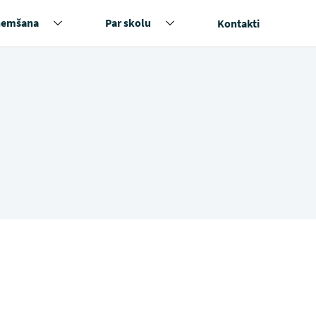
ņemšana
Par skolu
Kontakti