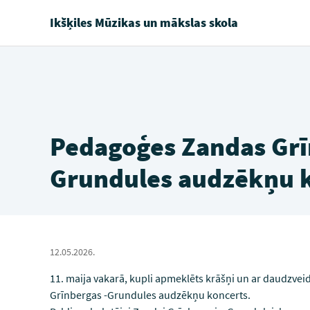
Ikšķiles Mūzikas un mākslas skola
Pedagoģes Zandas Grī
Grundules audzēkņu 
12.05.2026.
11. maija vakarā, kupli apmeklēts krāšņi un ar daudzve
Grīnbergas -Grundules audzēkņu koncerts.