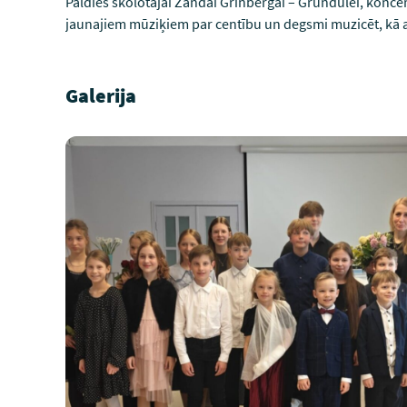
Paldies skolotājai Zandai Grīnbergai – Grundulei, konc
jaunajiem mūziķiem par centību un degsmi muzicēt, kā a
Galerija