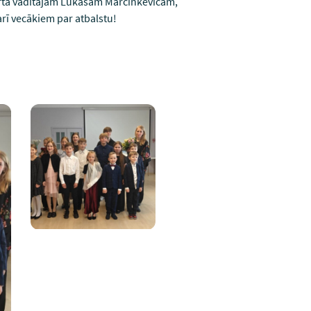
erta vadītājam Lukašam Marcinkevičam,
rī vecākiem par atbalstu!