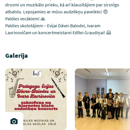
drosmi un muzikālo prieku, kā arī klausītājiem par sirsnīgo
atbalstu. Lepojamies ar mūsu audzēkņu paveikto! 😍
Paldies vecākiem! 🙏
Paldies skolotājiem – Evijai Dāvei-Balodei, Ivaram
Lavrinovičam un koncertmeistarei Edītei Graudiņai! 🤗
Galerija