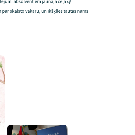
vēlējumi absolventiem jaunajā ceļā 🌿
par skaisto vakaru, un Ikšķiles tautas nams