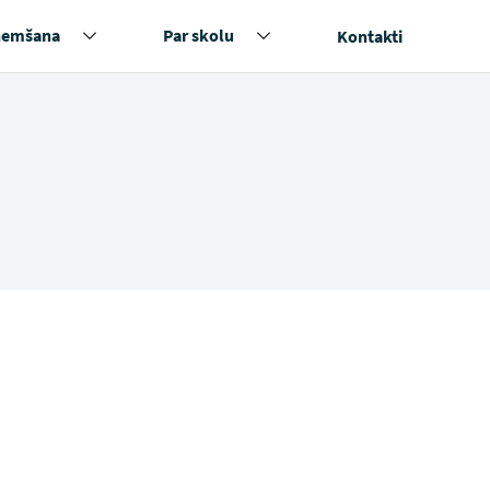
ņemšana
Par skolu
Kontakti