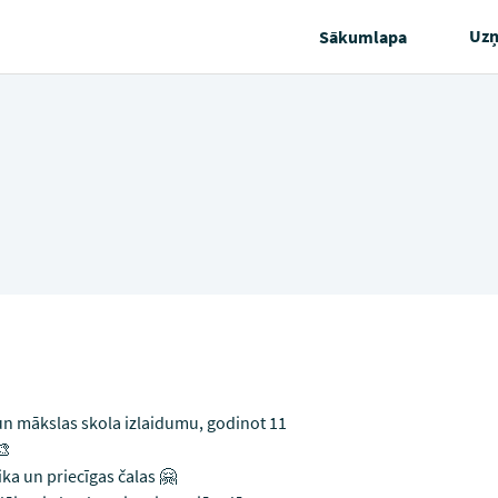
Uz
Sākumlapa
un mākslas skola izlaidumu, godinot 11
🎨
ka un priecīgas čalas 🤗