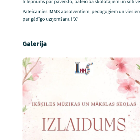
Ir lepnums par paveikto, pateicība skolotājiem un silti 
Pateicamies IMMS absolventiem, pedagogiem un viesiem 
par gādīgo uzņemšanu! 🌸
Galerija