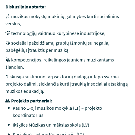
Diskusijoje aptarta:
🎶 muzikos mokyklų mokinių galimybės kurti socialinius
verslus,
💡 technologijų vaidmuo kūrybinėse industrijose,
🤝 socialiai pažeidžiamų grupių (žmonių su negalia,
pabėgėlių) įtrauktis per muziką,
🚀 kompetencijos, reikalingos jauniems muzikantams
šiandien.
Diskusija sustiprino tarpsektorinį dialogą ir tapo svarbia
projekto dalimi, siekiančia kurti įtraukią ir socialiai atsakingą
muzikos edukaciją.
👥
Projekto partneriai:
Kauno 1-oji muzikos mokykla (LT) – projekto
koordinatorius
Ikšķiles Mūzikas un mākslas skola (LV)
Socialinės lyderystės asociacija (LT)