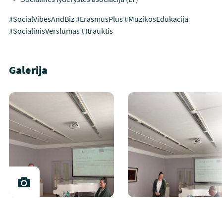
#SocialVibesAndBiz #ErasmusPlus #MuzikosEdukacija
#SocialinisVerslumas #Įtrauktis
Galerija