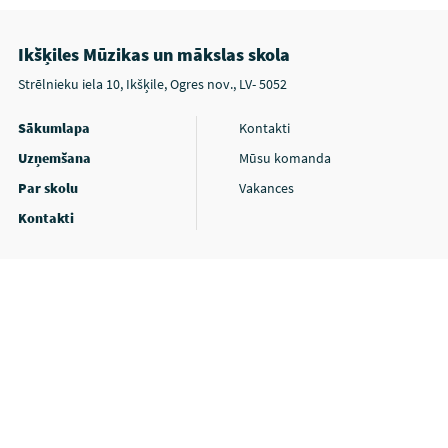
Ikšķiles Mūzikas un mākslas skola
Strēlnieku iela 10, Ikšķile, Ogres nov., LV- 5052
Sākumlapa
Kontakti
Uzņemšana
Mūsu komanda
Par skolu
Vakances
Kontakti
Privātuma politika
Piekļūstamības paziņojums
SchoolioWP - skolām radīta platforma!
© 2026 Turn Digital, all Rights Reserved