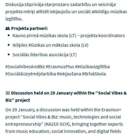
Diskusija stiprināja starpnozaru sadarbību un veicināja
projekta mērķi attīstīt iekļaujošu un sociāli atbildīgu mūzikas
izglītību.
👥
Projekta partneri:
Kauno pirmā mūzikas skola (LT) – projekta koordinators
Ikšķiles Mūzikas un mākslas skola (LV)
Sociālās līderības asociācija (LT)
#SocialVibesAndBiz #ErasmusPlus #MūzikasIzglītība
#SociālāUzņēmējdarbība #Iekļaušana #BrīvāSkola
📅
Discussion held on 29 January within the “Social Vibes &
Biz” project
On 29 January, a discussion was held within the Erasmus+
project “Social Vibes & Biz: music, technologies and social
entrepreneurship” (KA210-SCH), bringing together experts
from music education, social innovation, and digital fields