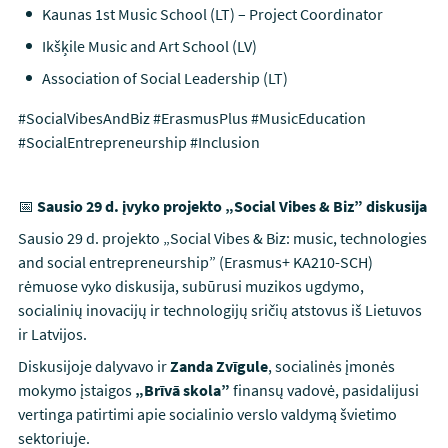
Kaunas 1st Music School (LT) – Project Coordinator
Ikšķile Music and Art School (LV)
Association of Social Leadership (LT)
#SocialVibesAndBiz #ErasmusPlus #MusicEducation
#SocialEntrepreneurship #Inclusion
📅
Sausio 29 d. įvyko projekto „Social Vibes & Biz” diskusija
Sausio 29 d. projekto „Social Vibes & Biz: music, technologies
and social entrepreneurship” (Erasmus+ KA210-SCH)
rėmuose vyko diskusija, subūrusi muzikos ugdymo,
socialinių inovacijų ir technologijų sričių atstovus iš Lietuvos
ir Latvijos.
Diskusijoje dalyvavo ir
Zanda Zvīgule
, socialinės įmonės
mokymo įstaigos
„Brīvā skola”
finansų vadovė, pasidalijusi
vertinga patirtimi apie socialinio verslo valdymą švietimo
sektoriuje.