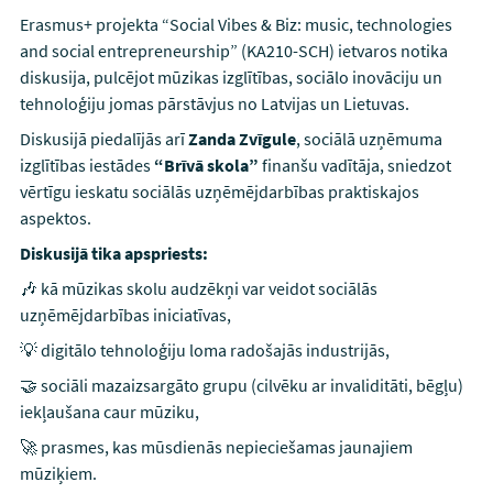
Erasmus+ projekta “Social Vibes & Biz: music, technologies
and social entrepreneurship” (KA210-SCH) ietvaros notika
diskusija, pulcējot mūzikas izglītības, sociālo inovāciju un
tehnoloģiju jomas pārstāvjus no Latvijas un Lietuvas.
Diskusijā piedalījās arī
Zanda Zvīgule
, sociālā uzņēmuma
izglītības iestādes
“Brīvā skola”
finanšu vadītāja, sniedzot
vērtīgu ieskatu sociālās uzņēmējdarbības praktiskajos
aspektos.
Diskusijā tika apspriests:
🎶 kā mūzikas skolu audzēkņi var veidot sociālās
uzņēmējdarbības iniciatīvas,
💡 digitālo tehnoloģiju loma radošajās industrijās,
🤝 sociāli mazaizsargāto grupu (cilvēku ar invaliditāti, bēgļu)
iekļaušana caur mūziku,
🚀 prasmes, kas mūsdienās nepieciešamas jaunajiem
mūziķiem.