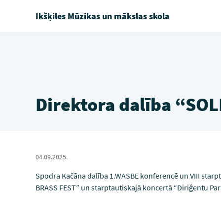
Ikšķiles Mūzikas un mākslas skola
Direktora dalība “SO
04.09.2025.
Spodra Kačāna dalība 1.WASBE konferencē un VIII starpta
BRASS FEST” un starptautiskajā koncertā “Diriģentu Parā