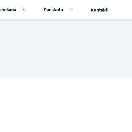
ņemšana
Par skolu
Kontakti