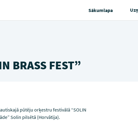
Uz
Sākumlapa
LIN BRASS FEST”
utiskajā pūtēju orķestru festivālā “SOLIN
de” Solin pilsētā (Horvātija).