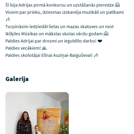
Šī bija Adrijas pirmā konkursu un uzstāšanās pieredze 🤗
Visiem par prieku, dziesmas izskanēja muzikāli un patīkami
🎶
Turpināsim iedziedāt lielas un mazas skatuves un nest
Ikšķiles Mūzikas un mākslas skolas vārdu godam 🤗
Paldies Adrijai par drosmi un ieguldīto darbu! ❤️
Paldies vecākiem! 🙏
Paldies skolotājai Elīnai Auziņai-Baiguševai! 🎶
Galerija