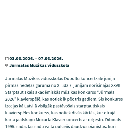
03.06.2026. – 07.06.2026.
Jūrmalas Mūzikas vidusskola
Jūrmalas Mūzikas vidusskolas Dubultu koncertzālē jūnija
pirmās nedēļas garumā no 2. līdz 7. jūnijam norisinājās XXVII
Starptautiskais akadēmiskās mūzikas konkurss “Jūrmala
2026” klavierspēlē, kas notiek ik pēc trīs gadiem. Šis konkurss
izceļas kā Latvijā visilgāk pastāvošais starptautiskais
klavierspēles konkurss, kas notiek divās kārtās, kur otrajā
kārtā jāatskaņo Mocarta Klavierkoncerts ar orķestri. Dibināts
1995. gadā, tas gadu gaitā pulcējis daudzus pianistus, kuri