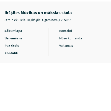
Ikšķiles Mūzikas un mākslas skola
Strēlnieku iela 10, Ikšķile, Ogres nov., LV- 5052
Sākumlapa
Kontakti
Uzņemšana
Mūsu komanda
Par skolu
Vakances
Kontakti
Privātuma politika
Piekļūstamības paziņojums
SchoolioWP - skolām radīta platforma!
© 2026 Turn Digital, all Rights Reserved