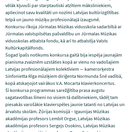
vēlāk kļuvuši par starptautiski atzītiem māksliniekiem,
apliecinot savu kvalitāti un nozīmi Latvijas kultūrizglītības
telpā un jauno mūziķu profesionālajā izaugsmē.
Konkursu rīkoja Jūrmalas Mūzikas vidusskola sadarbībā ar
Jūrmalas valstspilsētas pašvaldību un Jūrmalas Mūzikas
vidusskolas atbalsta fondu, kā arī to atbalstīja Valsts
Kultūrkapitālfonds.
Šogad īpašs notikums konkursa gaitā bija iespēja jaunajām
pianisma zvaiznēm uzstāties kopā ar vienu no vadošajiem
Latvijas profesionālajiem kolektīviem — kamerorķestra
Sinfonietta Rīga mūziķiem diriģenta Normunda Šnē vadībā,
kopā atskaņojot vairākus V.A. Mocarta klavierkoncertus.
Šī konkursa programmas sarežģītība prasa augstu
sagatavotības līmeni no visiem tā dalībniekiem, tādēļ tam
piesakās varošākie klavierspēles jaunie talanti no Latvijas un
ārvalstu skolām. Žūrijas komisijā – Igaunijas Mūzikas
akadēmijas profesors Lembit Orgse, Latvijas Mūzikas
akadēmijas profesors Sergejs Osokins, Latvijas Mūzikas