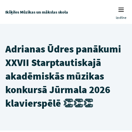
Ikšķiles Mūzikas un mākslas skola
Izvēlne
Adrianas Ūdres panākumi
XXVII Starptautiskajā
akadēmiskās mūzikas
konkursā Jūrmala 2026
klavierspēlē 👏👏👏