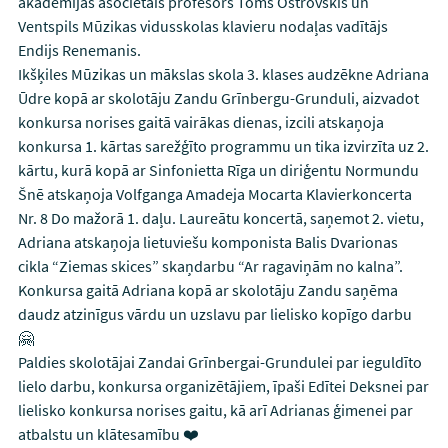
akadēmijas asociētais profesors Toms Ostrovskis un
Ventspils Mūzikas vidusskolas klavieru nodaļas vadītājs
Endijs Renemanis.
Ikšķiles Mūzikas un mākslas skola 3. klases audzēkne Adriana
Ūdre kopā ar skolotāju Zandu Grīnbergu-Grunduli, aizvadot
konkursa norises gaitā vairākas dienas, izcili atskaņoja
konkursa 1. kārtas sarežģīto programmu un tika izvirzīta uz 2.
kārtu, kurā kopā ar Sinfonietta Rīga un diriģentu Normundu
Šnē atskaņoja Volfganga Amadeja Mocarta Klavierkoncerta
Nr. 8 Do mažorā 1. daļu. Laureātu koncertā, saņemot 2. vietu,
Adriana atskaņoja lietuviešu komponista Balis Dvarionas
cikla “Ziemas skices” skaņdarbu “Ar ragaviņām no kalna”.
Konkursa gaitā Adriana kopā ar skolotāju Zandu saņēma
daudz atzinīgus vārdu un uzslavu par lielisko kopīgo darbu
🤗
Paldies skolotājai Zandai Grīnbergai-Grundulei par ieguldīto
lielo darbu, konkursa organizētājiem, īpaši Edītei Deksnei par
lielisko konkursa norises gaitu, kā arī Adrianas ģimenei par
atbalstu un klātesamību ❤️