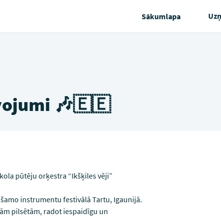
Uz
Sākumlapa
īvojumi 🎶🇪🇪
kola pūtēju orķestra “Ikšķiles vēji”
ūšamo instrumentu festivālā Tartu, Igaunijā.
dām pilsētām, radot iespaidīgu un