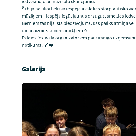
iedvesmojošu muzikālo skanējumu.
Šī bija ne tikai lieliska iespēja uzstāties starptautiskā v
mūziķiem – iespēja iegūt jaunus draugus, smelties ied
Bērniem tas bija īsts piedzīvojums, kas paliks atmiņā vē
un neaizmirstamiem mirkļiem ⭐️
Paldies festivāla organizatoriem par sirsnīgo uzņemšanu 
notikuma! 🎶❤️
Galerija