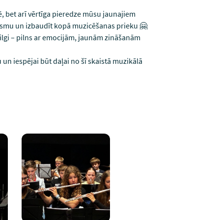
idē, bet arī vērtīga pieredze mūsu jaunajiem
vesmu un izbaudīt kopā muzicēšanas prieku 🤗
l ilgi – pilns ar emocijām, jaunām zināšanām
un iespējai būt daļai no šī skaistā muzikālā