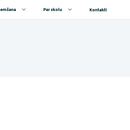
ņemšana
Par skolu
Kontakti