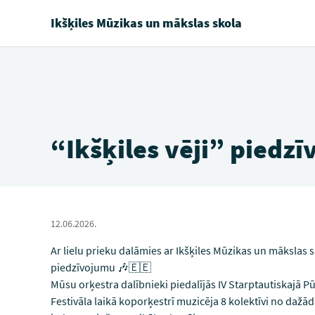
Ikšķiles Mūzikas un mākslas skola
“Ikšķiles vēji” piedz
12.06.2026.
Ar lielu prieku dalāmies ar Ikšķiles Mūzikas un mākslas s
piedzīvojumu 🎶🇪🇪
Mūsu orķestra dalībnieki piedalījās IV Starptautiskajā P
Festivāla laikā koporķestrī muzicēja 8 kolektīvi no dažā