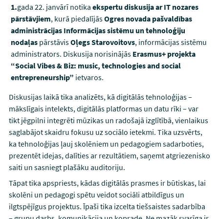
gada 22. janvārī notika
ekspertu diskusija ar IT nozares
pārstāvjiem
, kurā piedalījās
Ogres novada pašvaldības
administrācijas Informācijas sistēmu un tehnoloģiju
nodaļas
pārstāvis
Oļegs Starovoitovs
, informācijas sistēmu
administrators. Diskusija norisinājās
Erasmus+ projekta
“Social Vibes & Biz: music, technologies and social
entrepreneurship”
ietvaros.
Diskusijas laikā tika analizēts, kā digitālās tehnoloģijas –
mākslīgais intelekts, digitālās platformas un datu rīki – var
tikt jēgpilni integrēti mūzikas un radošajā izglītībā, vienlaikus
saglabājot skaidru fokusu uz sociālo ietekmi. Tika uzsvērts,
ka tehnoloģijas ļauj skolēniem un pedagogiem sadarboties,
prezentēt idejas, dalīties ar rezultātiem, saņemt atgriezenisko
saiti un sasniegt plašāku auditoriju.
Tāpat tika apspriests, kādas digitālās prasmes ir būtiskas, lai
skolēni un pedagogi spētu veidot sociāli atbildīgus un
ilgtspējīgus projektus. Īpaši tika izcelta tiešsaistes sadarbība
– grupu darbs, komunikācija un koprade. Ne mazāk svarīga ir