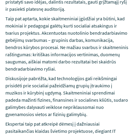
pristatyti savo idėjas, dalintis rezultatais, gauti grįžtamąjį ryšį
ir pasiekti platesnę auditoriją.
Taip pat aptarta, kokie skaitmeniniai įgūdžiai yra būtini, kad
mokiniai ir pedagogai galėtų kurti socialiai atsakingus ir
tvarius projektus. Akcentuotas nuotolinio bendradarbiavimo
gebėjimų svarbumas – grupinis darbas, komunikacija,
bendros kūrybos procesai. Ne mažiau svarbus ir skaitmeninis
raštingumas: kritiškas informacijos vertinimas, duomenų
saugumas, aiškiai matomi darbo rezultatai bei skaidrūs
bendradarbiavimo ryšiai.
Diskusijoje pabrėžta, kad technologijos gali reikšmingai
prisidėti prie socialiai pažeidžiamų grupių įtraukimo į
muzikos ir kūrybinį ugdymą. Skaitmeniniai sprendimai
padeda mažinti fizines, finansines ir socialines kliūtis, sudaro
galimybes dalyvauti veiklose nepriklausomai nuo
gyvenamosios vietos ar fizinių galimybių.
Ekspertai taip pat atkreipė dėmesį į dažniausiai
pasitaikančias klaidas švietimo projektuose, diegiant IT