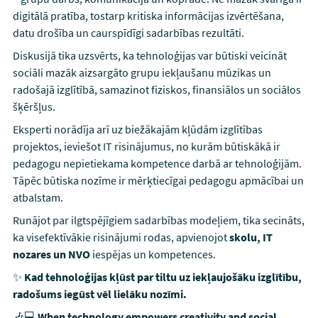
digitālā pratība, tostarp kritiska informācijas izvērtēšana,
datu drošība un caurspīdīgi sadarbības rezultāti.
Diskusijā tika uzsvērts, ka tehnoloģijas var būtiski veicināt
sociāli mazāk aizsargāto grupu iekļaušanu mūzikas un
radošajā izglītībā, samazinot fiziskos, finansiālos un sociālos
šķēršļus.
Eksperti norādīja arī uz biežākajām kļūdām izglītības
projektos, ieviešot IT risinājumus, no kurām būtiskākā ir
pedagogu nepietiekama kompetence darbā ar tehnoloģijām.
Tāpēc būtiska nozīme ir mērķtiecīgai pedagogu apmācībai un
atbalstam.
Runājot par ilgtspējīgiem sadarbības modeļiem, tika secināts,
ka visefektīvākie risinājumi rodas, apvienojot
skolu, IT
nozares un NVO
iespējas un kompetences.
✨
Kad tehnoloģijas kļūst par tiltu uz iekļaujošāku izglītību,
radošums iegūst vēl lielāku nozīmi.
🎶💻
When technology empowers creativity and social