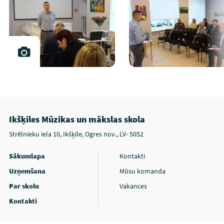
Ikšķiles Mūzikas un mākslas skola
Strēlnieku iela 10, Ikšķile, Ogres nov., LV- 5052
Sākumlapa
Kontakti
Uzņemšana
Mūsu komanda
Par skolu
Vakances
Kontakti