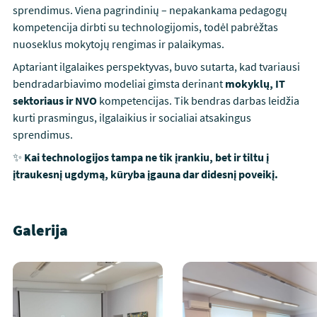
sprendimus. Viena pagrindinių – nepakankama pedagogų
kompetencija dirbti su technologijomis, todėl pabrėžtas
nuoseklus mokytojų rengimas ir palaikymas.
Aptariant ilgalaikes perspektyvas, buvo sutarta, kad tvariausi
bendradarbiavimo modeliai gimsta derinant
mokyklų, IT
sektoriaus ir NVO
kompetencijas. Tik bendras darbas leidžia
kurti prasmingus, ilgalaikius ir socialiai atsakingus
sprendimus.
✨
Kai technologijos tampa ne tik įrankiu, bet ir tiltu į
įtraukesnį ugdymą, kūryba įgauna dar didesnį poveikį.
Galerija