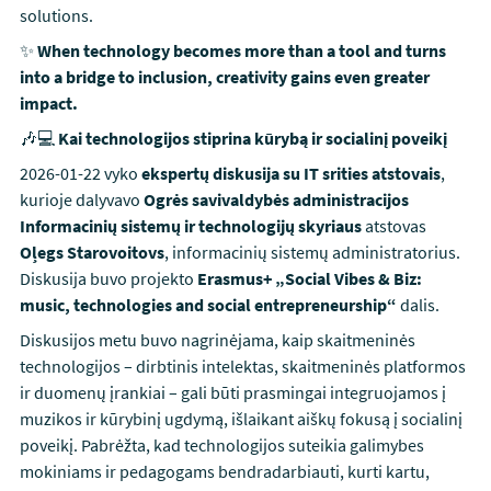
solutions.
✨
When technology becomes more than a tool and turns
into a bridge to inclusion, creativity gains even greater
impact.
🎶💻
Kai technologijos stiprina kūrybą ir socialinį poveikį
2026-01-22 vyko
ekspertų diskusija su IT srities atstovais
,
kurioje dalyvavo
Ogrės savivaldybės administracijos
Informacinių sistemų ir technologijų skyriaus
atstovas
Oļegs Starovoitovs
, informacinių sistemų administratorius.
Diskusija buvo projekto
Erasmus+ „Social Vibes & Biz:
music, technologies and social entrepreneurship“
dalis.
Diskusijos metu buvo nagrinėjama, kaip skaitmeninės
technologijos – dirbtinis intelektas, skaitmeninės platformos
ir duomenų įrankiai – gali būti prasmingai integruojamos į
muzikos ir kūrybinį ugdymą, išlaikant aiškų fokusą į socialinį
poveikį. Pabrėžta, kad technologijos suteikia galimybes
mokiniams ir pedagogams bendradarbiauti, kurti kartu,